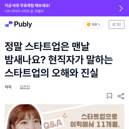
지금 바로 무료체험 해보세요!
나의 커리어 시작과 끝, 퍼블리
0원
로그인
정말 스타트업은 맨날
밤새나요? 현직자가 말하는
스타트업의 오해와 진실
저자
김은진