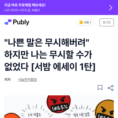
지금 바로 무료체험 해보세요!
나의 커리어 시작과 끝, 퍼블리
0원
로그인
"나쁜 말은 무시해버려"
하지만 나는 무시할 수가
없었다 [서밤 에세이 1탄]
저자
서늘한여름밤