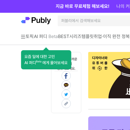
지금 바로 무료체험 해보세요!
나의 커
토픽
AI 퍼디
Beta
BEST
시리즈
템플릿
취업·이직 완전 정복
요즘 일에 대한 고민
혼자 보기 아까운
Beta
AI 퍼디
에게 물어보세요
콘텐츠를
공유해보세요.