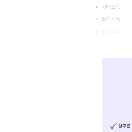
기타소득
퇴직소득
양도소득
실무를 