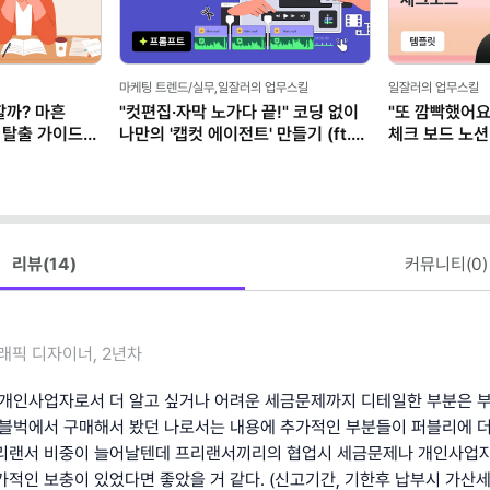
마케팅 트렌드/실무,일잘러의 업무스킬
일잘러의 업무스킬
할까? 마흔
"컷편집·자막 노가다 끝!" 코딩 없이
"또 깜빡했어요
 탈출 가이드
나만의 '캡컷 에이전트' 만들기 (ft.
체크 보드 노션
클로드)
리뷰(
14
)
커뮤니티(
0
)
래픽 디자이너, 2년차
 개인사업자로서 더 알고 싶거나 어려운 세금문제까지 디테일한 부분은 
텀블벅에서 구매해서 봤던 나로서는 내용에 추가적인 부분들이 퍼블리에 더
프리랜서 비중이 늘어날텐데 프리랜서끼리의 협업시 세금문제나 개인사업
가적인 보충이 있었다면 좋았을 거 같다. (신고기간, 기한후 납부시 가산세