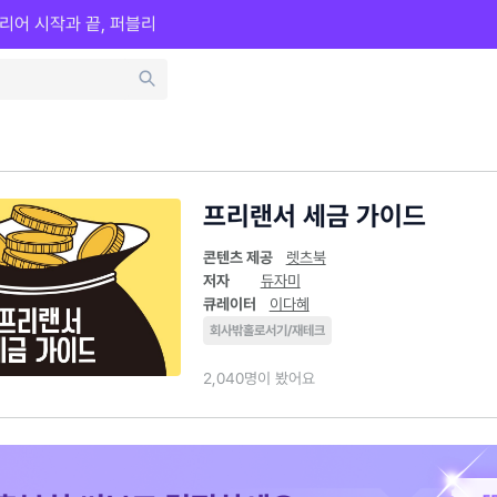
리어 시작과 끝, 퍼블리
프리랜서 세금 가이드
콘텐츠 제공
렛츠북
저자
듀자미
큐레이터
이다혜
회사밖홀로서기/재테크
2,040명이 봤어요