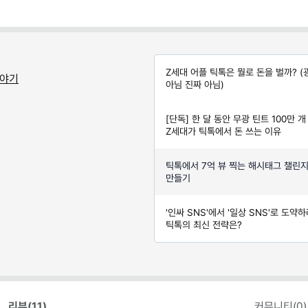
Z세대 어플 틱톡은 뭘로 돈을 벌까? 
이야기
아님 진짜 아님)
[단독] 한 달 동안 무광 틴트 100만 개 
Z세대가 틱톡에서 돈 쓰는 이유
틱톡에서 7억 뷰 찍는 해시태그 챌린
만들기
'인싸 SNS'에서 '일상 SNS'로 도약
틱톡의 최신 전략은?
리뷰(
11
)
커뮤니티(
0
)