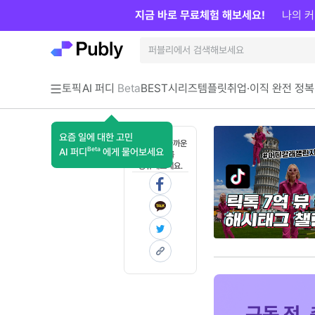
지금 바로 무료체험 해보세요!
나의 커
토픽
AI 퍼디
Beta
BEST
시리즈
템플릿
취업·이직 완전 정복
요즘 일에 대한 고민
혼자 보기 아까운
Beta
AI 퍼디
에게 물어보세요
콘텐츠를
공유해보세요.