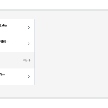
(광고는
팔려···
지
보는 중
하려는