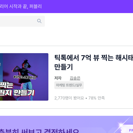
리어 시작과 끝, 퍼블리
틱톡에서 7억 뷰 찍는 해시
만들기
저자
김송은
마케팅 트렌드/실무
2,770명이 봤어요 • 78% 만족