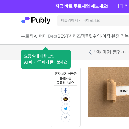
지금 바로 무료체험 해보세요!
나의 커
토픽
AI 퍼디
Beta
BEST
시리즈
템플릿
취업·이직 완전 정복
"야 이거 봄?ㅋ
요즘 일에 대한 고민
Beta
AI 퍼디
에게 물어보세요
혼자 보기 아까운
콘텐츠를
공유해보세요.