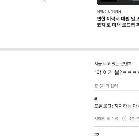
Previous
이직/취업/커리어
뻔한 이력서 대필 말고,
코치'로 미래 로드맵 짜기
프롬프트 팩)
지금 보고 있는 콘텐츠
"야 이거 봄?ㅋㅋㅋ
총
5
개의 챕터
#1
프롤로그: 지지하는 마
서해인 외 1 명
3분
#2