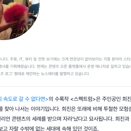
니다. 주류, IT, 뷰티 등 언뜻 보기에는 크게 연관성이 없어보이는 각종 분야의 스
행사를 기획해왔습니다. 현재는 콘텐츠 오픈 플랫폼에서 운영 매니저로 일하고 있습니
콘텐츠 로그' 형태로 제안하는 뉴스레터를 발행하고 있습니다.
 속도로 갈 수 없다면>
의 수록작 <스펙트럼>은 주인공인 희진
를 찾아 나서는 이야기입니다. 희진은 또래에 비해 투철한 모험
일리언 콘텐츠의 세례를 받으며 자라'났다고 묘사됩니다. 희진과
고 자랄 수밖에 없는 세대에 속해 있던 것이죠.