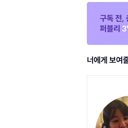
너에게 보여줄