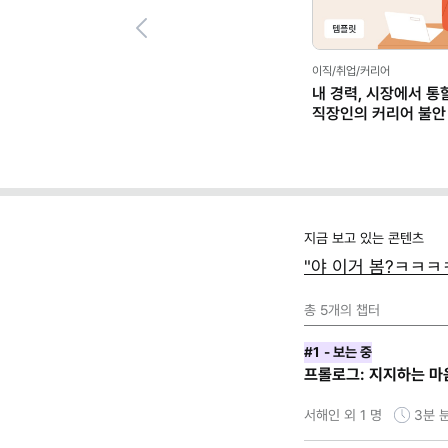
Previous
이직/취업/커리어
내 경력, 시장에서 통
직장인의 커리어 불안
(템플릿 제공)
지금 보고 있는 콘텐츠
"야 이거 봄?ㅋㅋㅋ
총
5
개의 챕터
#1
- 보는 중
프롤로그: 지지하는 마
서해인 외 1 명
3분