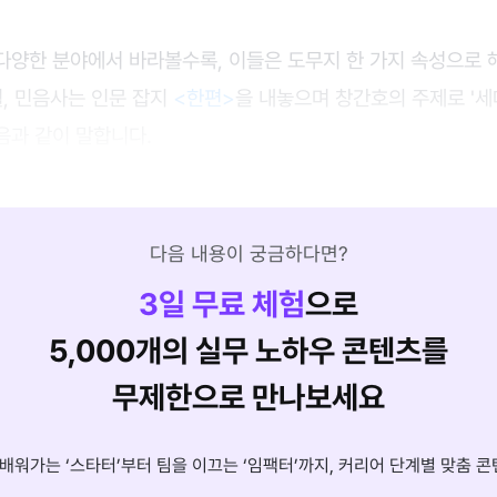
다양한 분야에서 바라볼수록, 이들은 도무지 한 가지 속성으로
월, 민음사는 인문 잡지
<한편>
을 내놓으며 창간호의 주제로 '세
음과 같이 말합니다.
다음 내용이 궁금하다면?
3
일 무료 체험
으로
5,000개의 실무 노하우 콘텐츠를
무제한으로 만나보세요
배워가는 ‘스타터’부터 팀을 이끄는 ‘임팩터’까지, 커리어 단계별 맞춤 콘