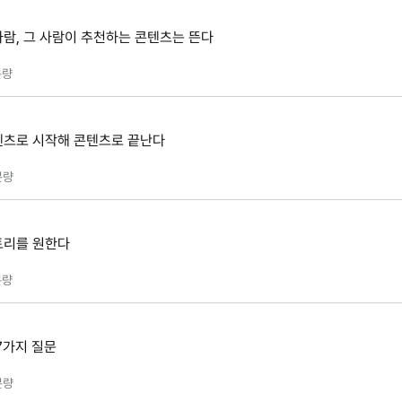
람, 그 사람이 추천하는 콘텐츠는 뜬다
량
텐츠로 시작해 콘텐츠로 끝난다
분량
토리를 원한다
량
7가지 질문
분량