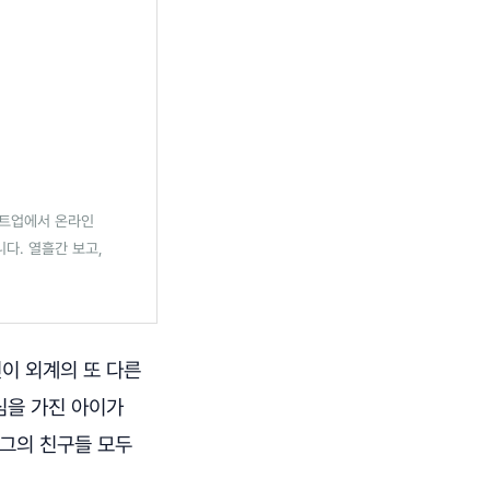
타트업에서 온라인
다. 열흘간 보고,
이 외계의 또 다른
심을 가진 아이가
 그의 친구들 모두