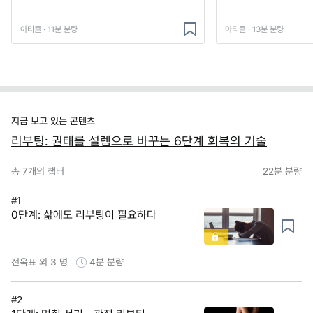
아티클 · 11분 분량
아티클 · 13분 분량
지금 보고 있는 콘텐츠
리부팅: 권태를 설렘으로 바꾸는 6단계 회복의 기술
총
7
개의 챕터
22분
분량
#1
0단계: 삶에도 리부팅이 필요하다
전옥표 외 3 명
4분
분량
#2