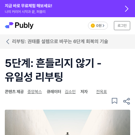
지금 바로 무료체험 해보세요!
나의 커리어 시작과 끝, 퍼블리
0원
로그인
리부팅: 권태를 설렘으로 바꾸는 6단계 회복의 기술
5단계: 흔들리지 않기 -
유일성 리부팅
콘텐츠 제공
중앙북스
큐레이터
김소민
저자
전옥표