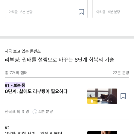
아티클 · 6분 분량
아티클 · 9분 분량
지금 보고 있는 콘텐츠
리부팅: 권태를 설렘으로 바꾸는 6단계 회복의 기술
총
7
개의 챕터
22분
분량
#1
- 보는 중
0단계: 삶에도 리부팅이 필요하다
전옥표 외 3 명
4분
분량
#2
1단계: 멈춰 서기 - 관점 리부팅