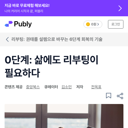
지금 바로 무료체험 해보세요!
나의 커리어 시작과 끝, 퍼블리
0원
로그인
리부팅: 권태를 설렘으로 바꾸는 6단계 회복의 기술
0단계: 삶에도 리부팅이
필요하다
콘텐츠 제공
중앙북스
큐레이터
김소민
저자
전옥표