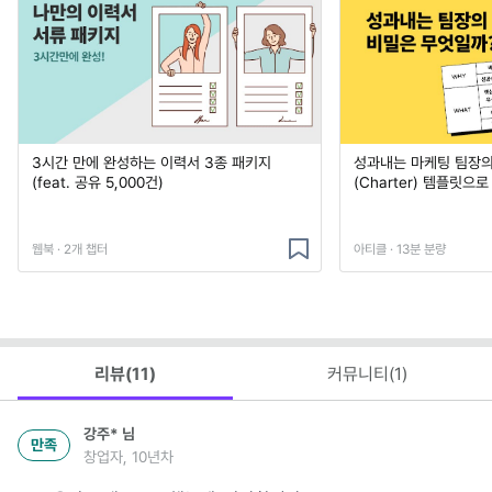
3시간 만에 완성하는 이력서 3종 패키지
성과내는 마케팅 팀장의
(feat. 공유 5,000건)
(Charter) 템플릿으
웹북 · 2개 챕터
아티클 · 13분 분량
리뷰(
11
)
커뮤니티(
1
)
강주*
님
만족
창업자, 10년차