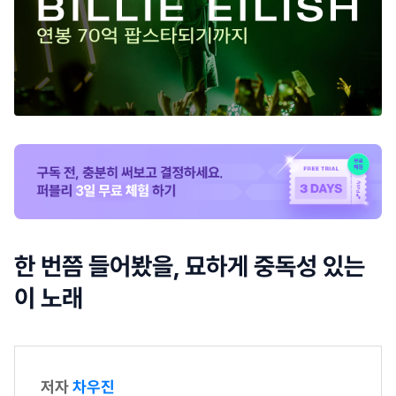
한 번쯤 들어봤을, 묘하게 중독성 있는
이 노래
저자
차우진