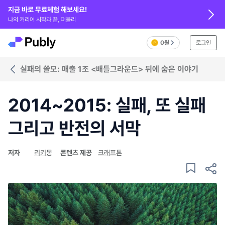
지금 바로 무료체험 해보세요!
나의 커리어 시작과 끝, 퍼블리
0원
로그인
실패의 쓸모: 매출 1조 <배틀그라운드> 뒤에 숨은 이야기
2014~2015: 실패, 또 실패
그리고 반전의 서막
저자
리키몽
콘텐츠 제공
크래프톤