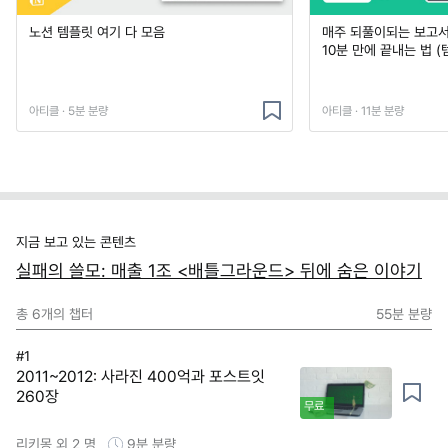
노션 템플릿 여기 다 모음
매주 되풀이되는 보고서 
10분 만에 끝내는 법 (
아티클 · 5분 분량
아티클 · 11분 분량
지금 보고 있는 콘텐츠
실패의 쓸모: 매출 1조 <배틀그라운드> 뒤에 숨은 이야기
총
6
개의 챕터
55분
분량
#1
2011~2012: 사라진 400억과 포스트잇
260장
무료
리키몽 외 2 명
9분
분량