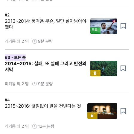
#2
2013~2014: 품격은 무슨, 일단 살아남아야
했다
무료
리키몽 외 2 명
9분
분량
#3
- 보는 중
2014~2015: 실패, 또 실패 그리고 반전의
서막
리키몽 외 2 명
9분
분량
#4
2015~2016: 끊임없이 말을 건넨다는 것
리키몽 외 2 명
12분
분량