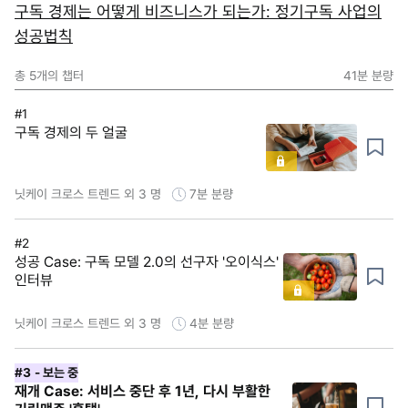
구독 경제는 어떻게 비즈니스가 되는가: 정기구독 사업의
성공법칙
총
5
개의 챕터
41분
분량
#1
구독 경제의 두 얼굴
닛케이 크로스 트렌드 외 3 명
7분
분량
#2
성공 Case: 구독 모델 2.0의 선구자 '오이식스'
인터뷰
닛케이 크로스 트렌드 외 3 명
4분
분량
#3
- 보는 중
재개 Case: 서비스 중단 후 1년, 다시 부활한