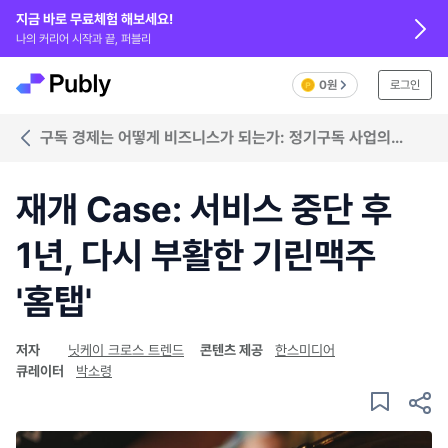
지금 바로 무료체험 해보세요!
나의 커리어 시작과 끝, 퍼블리
0원
로그인
구독 경제는 어떻게 비즈니스가 되는가: 정기구독 사업의
성공법칙
재개 Case: 서비스 중단 후
1년, 다시 부활한 기린맥주
'홈탭'
저자
닛케이 크로스 트렌드
콘텐츠 제공
한스미디어
큐레이터
박소령