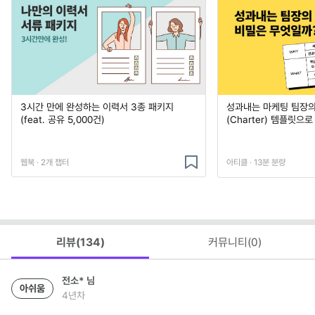
3시간 만에 완성하는 이력서 3종 패키지
성과내는 마케팅 팀장의
(feat. 공유 5,000건)
(Charter) 템플릿으
웹북 · 2개 챕터
아티클 · 13분 분량
리뷰(
134
)
커뮤니티(
0
)
전소*
님
아쉬움
4년차