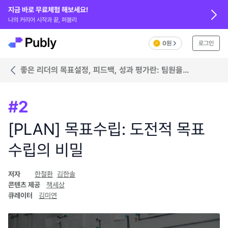
지금 바로 무료체험 해보세요!
나의 커리어 시작과 끝, 퍼블리
0원
로그인
좋은 리더의 목표설정, 피드백, 성과 평가란: 팀원을
납득시키는 좋은 커뮤니케이션
#
2
[PLAN] 목표수립: 도전적 목표
수립의 비밀
저자
한철환
김한솔
콘텐츠 제공
책세상
큐레이터
김미연