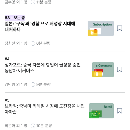
김수영 외 1 명
11분
분량
#3
- 보는 중
일본: '구독'과 '경험'으로 저성장 시대에
대처하다
정희선 외 1 명
6분
분량
#4
싱가포르: 중국 자본에 힘입어 급성장 중인
동남아 이커머스
김민범 외 1 명
9분
분량
#5
브라질: 중남미 리테일 시장에 도전장을 내민
아마존
무료
최은하 외 1 명
10분
분량