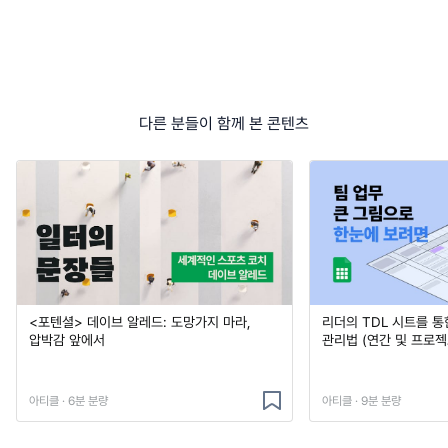
다른 분들이 함께 본 콘텐츠
<포텐셜> 데이브 알레드: 도망가지 마라,
리더의 TDL 시트를 통
압박감 앞에서
관리법 (연간 및 프로젝
아티클 · 6분 분량
아티클 · 9분 분량