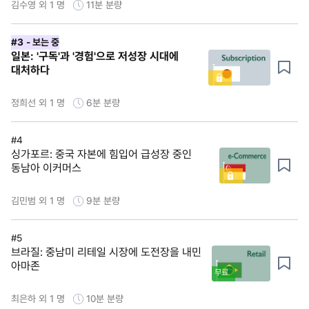
김수영 외 1 명
11분
분량
#3
- 보는 중
일본: '구독'과 '경험'으로 저성장 시대에
대처하다
정희선 외 1 명
6분
분량
#4
싱가포르: 중국 자본에 힘입어 급성장 중인
동남아 이커머스
김민범 외 1 명
9분
분량
#5
브라질: 중남미 리테일 시장에 도전장을 내민
아마존
무료
최은하 외 1 명
10분
분량