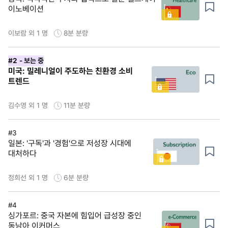
이노베이션
이보람 외 1 명
8분
분량
#2
- 보는 중
미국: 밀레니얼이 주도하는 친환경 소비
트렌드
김수영 외 1 명
11분
분량
#3
일본: '구독'과 '경험'으로 저성장 시대에
대처하다
정희선 외 1 명
6분
분량
#4
싱가포르: 중국 자본에 힘입어 급성장 중인
동남아 이커머스