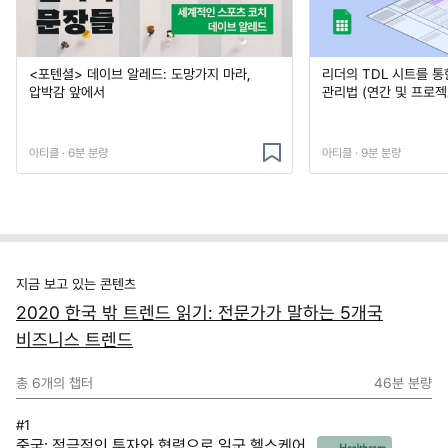
<포텐셜> 데이브 알레드: 도망가지 마라,
리더의 TDL 시트를 통
압박감 앞에서
관리법 (연간 및 프로젝
아티클 · 6분 분량
아티클 · 9분 분량
지금 보고 있는 콘텐츠
2020 한국 밖 트렌드 읽기: 전문가가 말하는 5개국
비즈니스 트렌드
총
6
개의 챕터
46분
분량
#1
중국: 적극적인 투자와 협력으로 일군 헬스케어