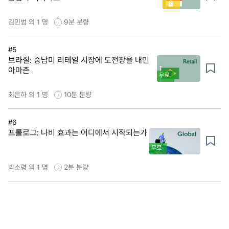
김민범 외 1 명
9분
분량
#5
브라질: 중남미 리테일 시장에 도전장을 내민
아마존
무료
최은하 외 1 명
10분
분량
#6
프롤로그: 나비 효과는 어디에서 시작되는가
무료
박소령 외 1 명
2분
분량