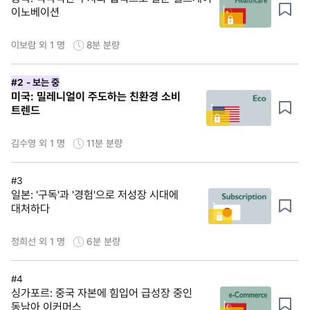
이노베이션
이보람 외 1 명
8분
분량
#2
- 보는 중
미국: 밀레니얼이 주도하는 친환경 소비
트렌드
김수영 외 1 명
11분
분량
#3
일본: '구독'과 '경험'으로 저성장 시대에
대처하다
정희선 외 1 명
6분
분량
#4
싱가포르: 중국 자본에 힘입어 급성장 중인
동남아 이커머스