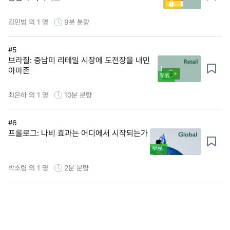
김민범 외 1 명
9분
분량
#5
브라질: 중남미 리테일 시장에 도전장을 내민
아마존
무료
최은하 외 1 명
10분
분량
#6
프롤로그: 나비 효과는 어디에서 시작되는가
무료
박소령 외 1 명
2분
분량