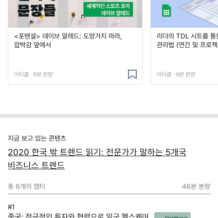
<포텐셜> 데이브 알레드: 도망가지 마라,
리더의 TDL 시트를 통
압박감 앞에서
관리법 (연간 및 프로젝
아티클 · 6분 분량
아티클 · 9분 분량
지금 보고 있는 콘텐츠
2020 한국 밖 트렌드 읽기: 전문가가 말하는 5개국
비즈니스 트렌드
총
6
개의 챕터
46분
분량
#1
중국: 적극적인 투자와 협력으로 일군 헬스케어