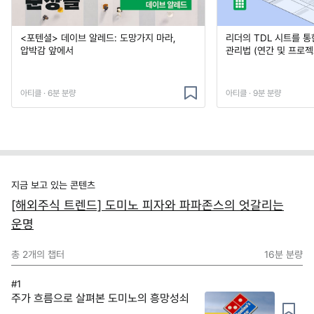
<포텐셜> 데이브 알레드: 도망가지 마라,
리더의 TDL 시트를 통
압박감 앞에서
관리법 (연간 및 프로젝
아티클 · 6분 분량
아티클 · 9분 분량
지금 보고 있는 콘텐츠
[해외주식 트렌드] 도미노 피자와 파파존스의 엇갈리는
운명
총
2
개의 챕터
16분
분량
#1
주가 흐름으로 살펴본 도미노의 흥망성쇠