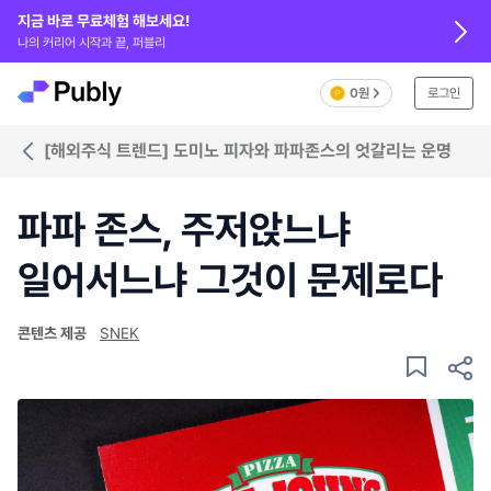
지금 바로 무료체험 해보세요!
나의 커리어 시작과 끝, 퍼블리
0원
로그인
[해외주식 트렌드] 도미노 피자와 파파존스의 엇갈리는 운명
파파 존스, 주저앉느냐
일어서느냐 그것이 문제로다
콘텐츠 제공
SNEK