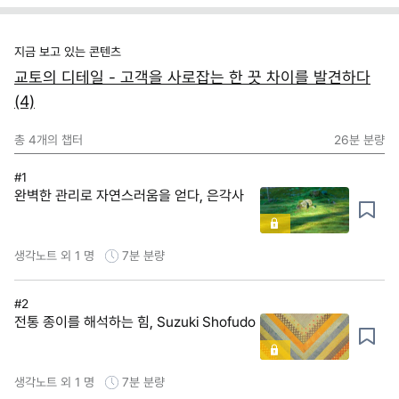
지금 보고 있는 콘텐츠
교토의 디테일 - 고객을 사로잡는 한 끗 차이를 발견하다
(4)
총
4
개의 챕터
26분
분량
#1
완벽한 관리로 자연스러움을 얻다, 은각사
생각노트 외 1 명
7분
분량
#2
전통 종이를 해석하는 힘, Suzuki Shofudo
생각노트 외 1 명
7분
분량