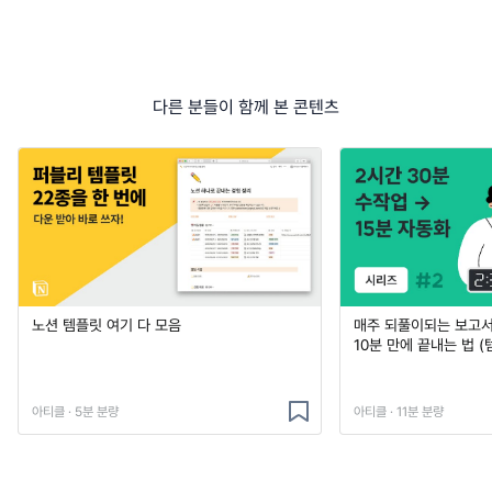
다른 분들이 함께 본 콘텐츠
노션 템플릿 여기 다 모음
매주 되풀이되는 보고서 
10분 만에 끝내는 법 (
아티클 · 5분 분량
아티클 · 11분 분량