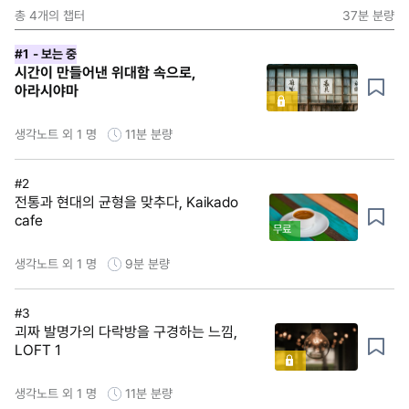
총
4
개의 챕터
37분
분량
#1
- 보는 중
시간이 만들어낸 위대함 속으로,
아라시야마
생각노트 외 1 명
11분
분량
#2
전통과 현대의 균형을 맞추다, Kaikado
cafe
무료
생각노트 외 1 명
9분
분량
#3
괴짜 발명가의 다락방을 구경하는 느낌,
LOFT 1
생각노트 외 1 명
11분
분량