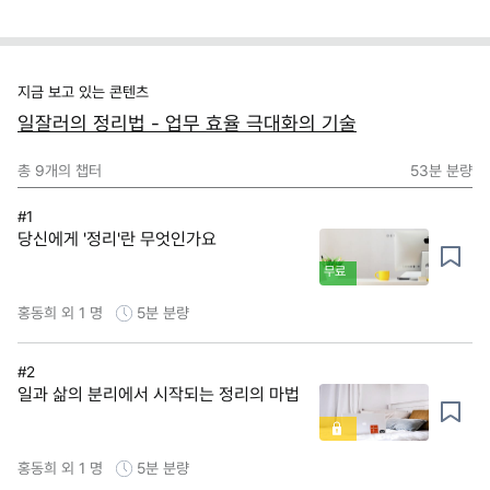
지금 보고 있는 콘텐츠
일잘러의 정리법 - 업무 효율 극대화의 기술
총
9
개의 챕터
53분
분량
#1
당신에게 '정리'란 무엇인가요
무료
홍동희 외 1 명
5분
분량
#2
일과 삶의 분리에서 시작되는 정리의 마법
홍동희 외 1 명
5분
분량