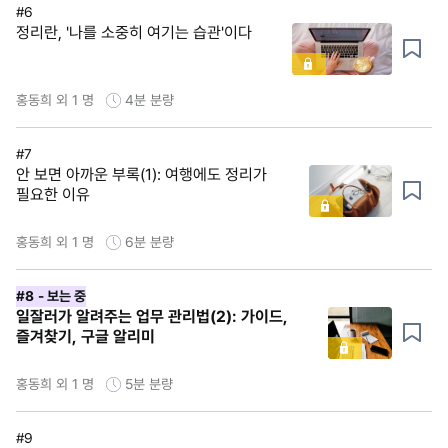
#6
정리란, '나를 소중히 여기는 습관'이다
홍동희 외 1 명
4분
분량
#7
안 보면 아까운 부록(1): 여행에도 정리가
필요한 이유
홍동희 외 1 명
6분
분량
#8
- 보는 중
일잘러가 알려주는 업무 관리법(2): 가이드,
즐겨찾기, 구글 알리미
홍동희 외 1 명
5분
분량
#9