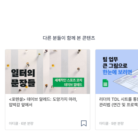
다른 분들이 함께 본 콘텐츠
<포텐셜> 데이브 알레드: 도망가지 마라,
리더의 TDL 시트를 통
압박감 앞에서
관리법 (연간 및 프로젝
아티클 · 6분 분량
아티클 · 9분 분량