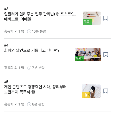
#3
일잘러가 알려주는 업무 관리법(1): 포스트잇,
에버노트, 이메일
무료
홍동희 외 1 명
10분
분량
#4
회의의 달인으로 거듭나고 싶다면?
무료
홍동희 외 1 명
7분
분량
#5
개인 콘텐츠도 경쟁력인 시대, 정리부터
보관까지 똑똑하게!
홍동희 외 1 명
8분
분량