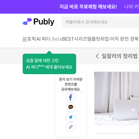
지금 바로 무료체험 해보세요!
나의 커
토픽
AI 퍼디
Beta
BEST
시리즈
템플릿
취업·이직 완전 정복
일잘러의 정리법 
요즘 일에 대한 고민
Beta
AI 퍼디
에게 물어보세요
혼자 보기 아까운
콘텐츠를
공유해보세요.