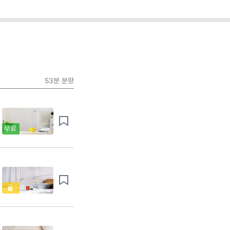
53분
분량
무료