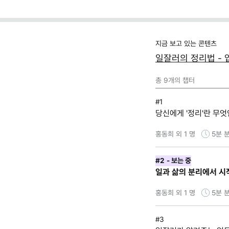
지금 보고 있는 콘텐츠
일잘러의 정리법 - 
총
9
개의 챕터
#1
당신에게 '정리'란 무
홍동희 외 1 명
5분
분
#2
- 보는 중
일과 삶의 분리에서 시
홍동희 외 1 명
5분
분
#3