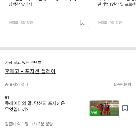
압박감 앞에서
관리법 (연간 및 프로젝
아티클 · 6분 분량
아티클 · 9분 분량
지금 보고 있는 콘텐츠
후에고 - 포지션 플레이
총
9
개의 챕터
59분
분량
#1
큐레이터의 말: 당신의 포지션은
무엇입니까?
무료
김혼비 외 1 명
3분
분량