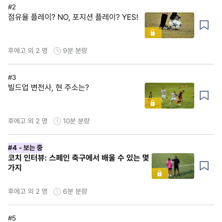
#2
점유율 플레이? NO, 포지션 플레이? YES!
후에고 외 2 명
9분
분량
#3
빌드업 변천사, 현 주소는?
후에고 외 2 명
10분
분량
#4
- 보는 중
코치 인터뷰: 스페인 축구에서 배울 수 있는 몇
가지
후에고 외 2 명
6분
분량
#5