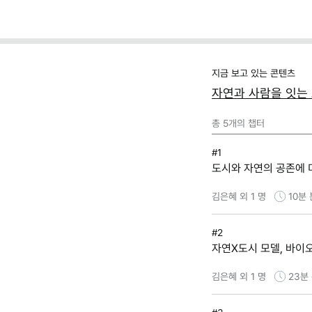
지금 보고 있는 콘텐츠
자연과 사람을 잇는
총
5
개의 챕터
#1
도시와 자연의 공존에 
김은혜 외 1 명
10분
#2
자연X도시 모델, 바이
김은혜 외 1 명
23분