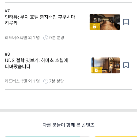
#7
인터뷰: 무지 호텔 총지배인 후쿠시마
하루카
레드버스백맨 외 1 명
9분
분량
#8
UDS 철학 엿보기: 하마초 호텔에
다녀왔습니다
레드버스백맨 외 1 명
7분
분량
다른 분들이 함께 본 콘텐츠