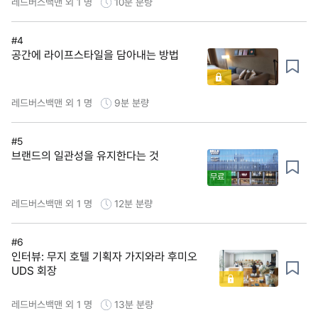
레드버스백맨 외 1 명
10분
분량
#4
공간에 라이프스타일을 담아내는 방법
레드버스백맨 외 1 명
9분
분량
#5
브랜드의 일관성을 유지한다는 것
무료
레드버스백맨 외 1 명
12분
분량
#6
인터뷰: 무지 호텔 기획자 가지와라 후미오
UDS 회장
레드버스백맨 외 1 명
13분
분량