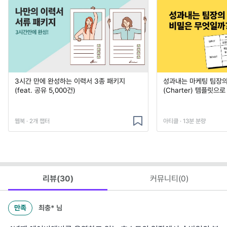
3시간 만에 완성하는 이력서 3종 패키지
성과내는 마케팅 팀장의
(feat. 공유 5,000건)
(Charter) 템플릿으
웹북 · 2개 챕터
아티클 · 13분 분량
리뷰(
30
)
커뮤니티(
0
)
만족
최충*
님