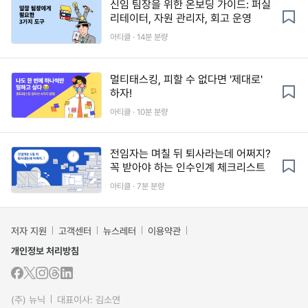
신임 팀장을 위한 온보딩 가이드: 퍼실
리테이터, 자원 관리자, 회고 운영
아티클 · 14분 분량
멀티태스킹, 피할 수 없다면 '제대로'
하자!
아티클 · 10분 분량
전임자는 며칠 뒤 퇴사라는데 어쩌지?
꼭 받아야 하는 인수인계 체크리스트
아티클 · 7분 분량
저자 지원
고객센터
뉴스레터
이용약관
개인정보 처리방침
(주) 뉴닉
대표이사: 김소연