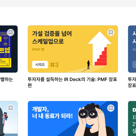
 판별하는
투자자를 설득하는 IR Deck의 기술: PMF 장표
투자
편
장표