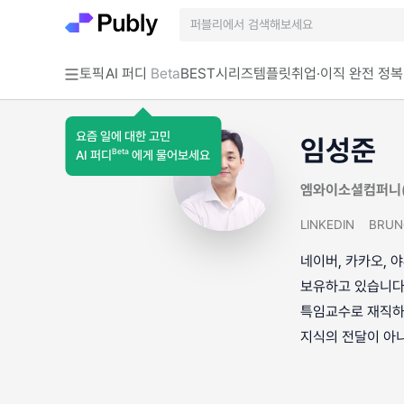
토픽
AI 퍼디
Beta
BEST
시리즈
템플릿
취업·이직 완전 정복
요즘 일에 대한 고민
임성준
Beta
AI 퍼디
에게 물어보세요
엠와이소셜컴퍼니(
LINKEDIN
BRUN
네이버, 카카오, 
보유하고 있습니다
특임교수로 재직하고
지식의 전달이 아