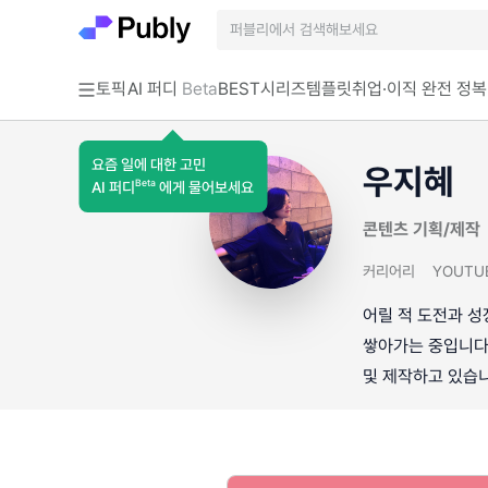
토픽
AI 퍼디
Beta
BEST
시리즈
템플릿
취업·이직 완전 정복
요즘 일에 대한 고민
우지혜
Beta
AI 퍼디
에게 물어보세요
콘텐츠 기획/제작
커리어리
YOUTU
어릴 적 도전과 성
쌓아가는 중입니다.
및 제작하고 있습니