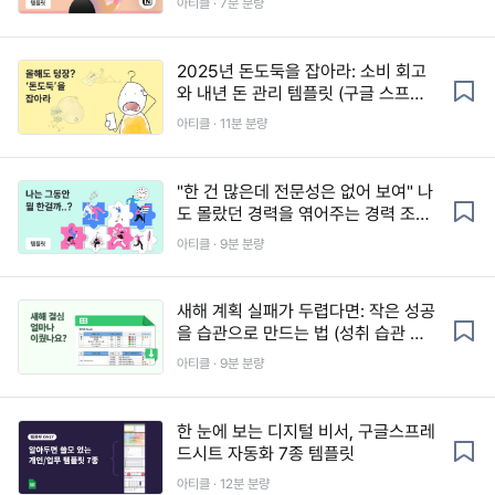
아티클 · 7분 분량
2025년 돈도둑을 잡아라: 소비 회고
와 내년 돈 관리 템플릿 (구글 스프레
드시트)
아티클 · 11분 분량
"한 건 많은데 전문성은 없어 보여" 나
도 몰랐던 경력을 엮어주는 경력 조각
연결 키트 (노션, 구글 스프레드시트)
아티클 · 9분 분량
새해 계획 실패가 두렵다면: 작은 성공
을 습관으로 만드는 법 (성취 습관 템
플릿 제공)
아티클 · 9분 분량
한 눈에 보는 디지털 비서, 구글스프레
드시트 자동화 7종 템플릿
아티클 · 12분 분량