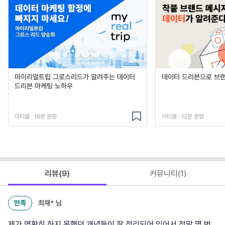
마이리얼트립 그로스리드가 알려주는 데이터
데이터 드리븐으로 브
드리븐 마케팅 노하우
아티클 · 16분 분량
아티클 · 12분 분량
리뷰(
9
)
커뮤니티(
1
)
만족
최재*
님
제가 명확히 하지 못했던 개념들이 잘 정리되어 있어서 정말 몇 번