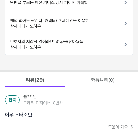
완판을 부르는 패션 커머스 상세 페이지 기획법
팬덤 없어도 팔린다! 캐릭터/IP 세계관을 이용한
상세페이지 노하우
보호자의 지갑을 열어라! 반려동물/유아용품
상세페이지 노하우
리뷰(
29
)
커뮤니티(
0
)
윰**
님
만족
그래픽 디자이너, 8년차
어우 조타조탘
도움이 돼요
5