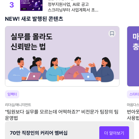
3
정부지원사업, AI로 공고
스크리닝부터 사업계획서 초안
작성까지 끝내는 법
NEW! 새로 발행된 콘텐츠
임팩터
스타터
리더십/매니지먼트
마음다스
"팀원보다 실무를 모르는데 어떡하죠?" 비전문가 팀장의 팀
번아웃
운영법
사용법
70만 직장인의 커리어 멤버십
더 알아보기