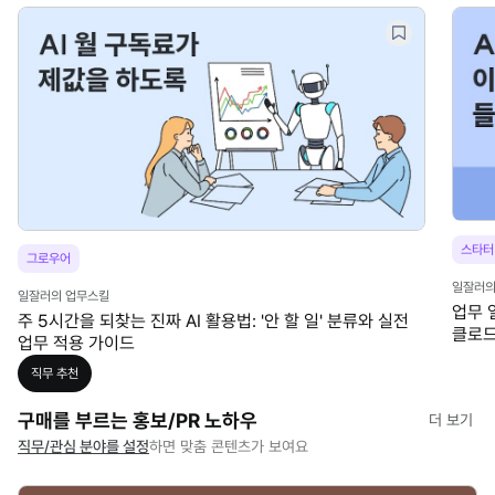
스타터
그로우어
일잘러의
일잘러의 업무스킬
업무 일
주 5시간을 되찾는 진짜 AI 활용법: '안 할 일' 분류와 실전
클로드
업무 적용 가이드
직무
추천
구매를 부르는 홍보/PR 노하우
더 보기
직무/관심 분야를 설정
하면 맞춤 콘텐츠가 보여요